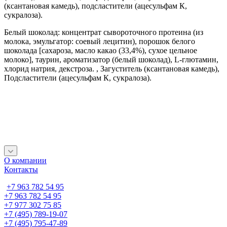
(ксантановая камедь), подсластители (ацесульфам К,
сукралоза).
Белый шоколад: концентрат сывороточного протеина (из
молока, эмульгатор: соевый лецитин), порошок белого
шоколада [сахароза, масло какао (33,4%), сухое цельное
молоко], таурин, ароматизатор (белый шоколад), L-глютамин,
хлорид натрия, декстроза. , Загуститель (ксантановая камедь),
Подсластители (ацесульфам К, сукралоза).
О компании
Контакты
+7 963 782 54 95
+7 963 782 54 95
+7 977 302 75 85
+7 (495) 789-19-07
+7 (495) 795-47-89