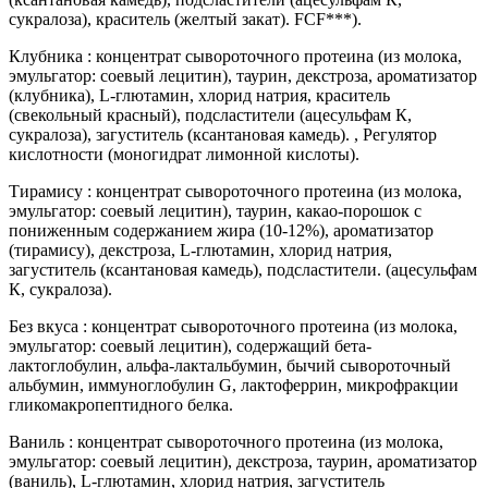
сукралоза), краситель (желтый закат). FCF***).
Клубника : концентрат сывороточного протеина (из молока,
эмульгатор: соевый лецитин), таурин, декстроза, ароматизатор
(клубника), L-глютамин, хлорид натрия, краситель
(свекольный красный), подсластители (ацесульфам К,
сукралоза), загуститель (ксантановая камедь). , Регулятор
кислотности (моногидрат лимонной кислоты).
Тирамису : концентрат сывороточного протеина (из молока,
эмульгатор: соевый лецитин), таурин, какао-порошок с
пониженным содержанием жира (10-12%), ароматизатор
(тирамису), декстроза, L-глютамин, хлорид натрия,
загуститель (ксантановая камедь), подсластители. (ацесульфам
К, сукралоза).
Без вкуса : концентрат сывороточного протеина (из молока,
эмульгатор: соевый лецитин), содержащий бета-
лактоглобулин, альфа-лактальбумин, бычий сывороточный
альбумин, иммуноглобулин G, лактоферрин, микрофракции
гликомакропептидного белка.
Ваниль : концентрат сывороточного протеина (из молока,
эмульгатор: соевый лецитин), декстроза, таурин, ароматизатор
(ваниль), L-глютамин, хлорид натрия, загуститель