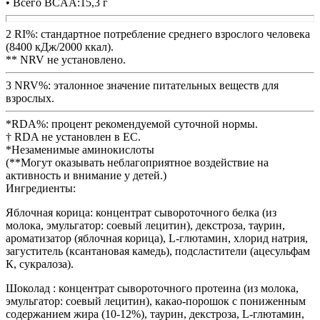
• Всего BCAA:15,3 г
2 RI%: стандартное потребление среднего взрослого человека
(8400 кДж/2000 ккал).
** NRV не установлено.
3 NRV%: эталонное значение питательных веществ для
взрослых.
*RDA%: процент рекомендуемой суточной нормы.
† RDA не установлен в ЕС.
*Незаменимые аминокислоты
(**Могут оказывать неблагоприятное воздействие на
активность и внимание у детей.)
Ингредиенты:
Яблочная корица: концентрат сывороточного белка (из
молока, эмульгатор: соевый лецитин), декстроза, таурин,
ароматизатор (яблочная корица), L-глютамин, хлорид натрия,
загуститель (ксантановая камедь), подсластители (ацесульфам
К, сукралоза).
Шоколад : концентрат сывороточного протеина (из молока,
эмульгатор: соевый лецитин), какао-порошок с пониженным
содержанием жира (10-12%), таурин, декстроза, L-глютамин,