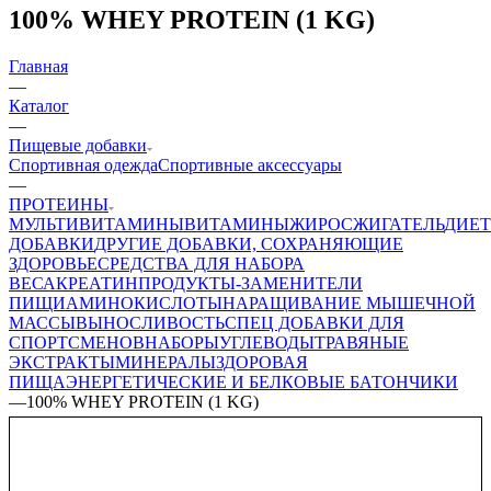
100% WHEY PROTEIN (1 KG)
Главная
—
Каталог
—
Пищевые добавки
Спортивная одежда
Спортивные аксессуары
—
ПРОТЕИНЫ
МУЛЬТИВИТАМИНЫ
ВИТАМИНЫ
ЖИРОСЖИГАТЕЛЬ
ДИЕ
ДОБАВКИ
ДРУГИЕ ДОБАВКИ, СОХРАНЯЮЩИЕ
ЗДОРОВЬЕ
СРЕДСТВА ДЛЯ НАБОРА
ВЕСА
КРЕАТИН
ПРОДУКТЫ-ЗАМЕНИТЕЛИ
ПИЩИ
АМИНОКИСЛОТЫ
НАРАЩИВАНИЕ МЫШЕЧНОЙ
МАССЫ
ВЫНОСЛИВОСТЬ
СПЕЦ ДОБАВКИ ДЛЯ
СПОРТСМЕНОВ
НАБОРЫ
УГЛЕВОДЫ
ТРАВЯНЫЕ
ЭКСТРАКТЫ
МИНЕРАЛЫ
ЗДОРОВАЯ
ПИЩА
ЭНЕРГЕТИЧЕСКИЕ И БЕЛКОВЫЕ БАТОНЧИКИ
—
100% WHEY PROTEIN (1 KG)