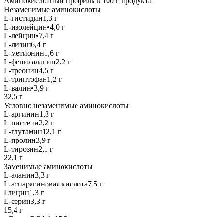
Аминокислотный профиль в 100 г продукта
Незаменимые аминокислоты
L-гистидин1,3 г
L-изолейцин•4,0 г
L-лейцин•7,4 г
L-лизин6,4 г
L-метионин1,6 г
L-фенилаланин2,2 г
L-треонин4,5 г
L-триптофан1,2 г
L-валин•3,9 г
32,5 г
Условно незаменимые аминокислоты
L-аргинин1,8 г
L-цистеин2,2 г
L-глутамин12,1 г
L-пролин3,9 г
L-тирозин2,1 г
22,1 г
Заменимые аминокислоты
L-аланин3,3 г
L-аспарагиновая кислота7,5 г
Глицин1,3 г
L-серин3,3 г
15,4 г