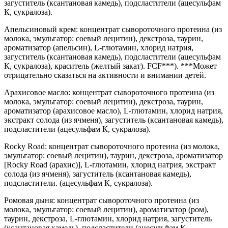
загуститель (ксантановая камедь), подсластители (ацесульфам
К, сукралоза).
Апельсиновый крем: концентрат сывороточного протеина (из
молока, эмульгатор: соевый лецитин), декстроза, таурин,
ароматизатор (апельсин), L-глютамин, хлорид натрия,
загуститель (ксантановая камедь), подсластители (ацесульфам
К, сукралоза), краситель (желтый закат). FCF***). ***Может
отрицательно сказаться на активности и внимании детей.
Арахисовое масло: концентрат сывороточного протеина (из
молока, эмульгатор: соевый лецитин), декстроза, таурин,
ароматизатор (арахисовое масло), L-глютамин, хлорид натрия,
экстракт солода (из ячменя), загуститель (ксантановая камедь),
подсластители (ацесульфам К, сукралоза).
Rocky Road: концентрат сывороточного протеина (из молока,
эмульгатор: соевый лецитин), таурин, декстроза, ароматизатор
[Rocky Road (арахис)], L-глютамин, хлорид натрия, экстракт
солода (из ячменя), загуститель (ксантановая камедь),
подсластители. (ацесульфам К, сукралоза).
Ромовая дыня: концентрат сывороточного протеина (из
молока, эмульгатор: соевый лецитин), ароматизатор (ром),
таурин, декстроза, L-глютамин, хлорид натрия, загуститель
(ксантановая камедь), подсластители (ацесульфам К,