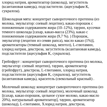
хлорид натрия, ароматизатор (шоколад), загуститель
(ксантановая камедь), подсластители. (ацесульфам К,
сукралоза).
Шоколадная мята: концентрат сывороточного протеина (из
молока, эмульгатор: соевый лецитин), какао-порошок с
пониженным содержанием жира (10–12%), таурин, кусочки
темного шоколада [сахар, какао-масса (23%), какао с
пониженным содержанием жира (9,7 %). ) Порошок,
эмульгатор (лецитин из семян рапса), масло какао (1%)],
ароматизаторы (темный шоколад, ментол), L-глютамин,
хлорид натрия, декстроза, загуститель (ксантановая камедь),
подсластители (ацесульфам К, сукралоза).
Грейпфрут : концентрат сывороточного протеина (из молока,
эмульгатор: соевый лецитин), таурин, ароматизатор
(грейпфрут), декстроза, L-глютамин, хлорид натрия,
подсластители (ацесульфам К, сукралоза), загуститель
(ксантановая камедь), краситель (свекольный красный) .
Молочный шоколад: концентрат сывороточного протеина (из
молока, эмульгатор: соевый лецитин), молочный шоколад
[(сахар, какао-порошок, цельное сухое молоко, какао-масло
20%), натуральный ароматизатор], таурин, ароматизатор
(шоколад), L-глютамин, Хлорид натрия, декстроза,