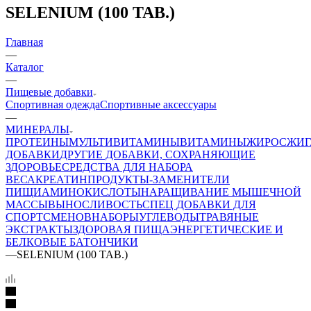
SELENIUM (100 TAB.)
Главная
—
Каталог
—
Пищевые добавки
Спортивная одежда
Спортивные аксессуары
—
МИНЕРАЛЫ
ПРОТЕИНЫ
МУЛЬТИВИТАМИНЫ
ВИТАМИНЫ
ЖИРОСЖИГ
ДОБАВКИ
ДРУГИЕ ДОБАВКИ, СОХРАНЯЮЩИЕ
ЗДОРОВЬЕ
СРЕДСТВА ДЛЯ НАБОРА
ВЕСА
КРЕАТИН
ПРОДУКТЫ-ЗАМЕНИТЕЛИ
ПИЩИ
АМИНОКИСЛОТЫ
НАРАЩИВАНИЕ МЫШЕЧНОЙ
МАССЫ
ВЫНОСЛИВОСТЬ
СПЕЦ ДОБАВКИ ДЛЯ
СПОРТСМЕНОВ
НАБОРЫ
УГЛЕВОДЫ
ТРАВЯНЫЕ
ЭКСТРАКТЫ
ЗДОРОВАЯ ПИЩА
ЭНЕРГЕТИЧЕСКИЕ И
БЕЛКОВЫЕ БАТОНЧИКИ
—
SELENIUM (100 TAB.)