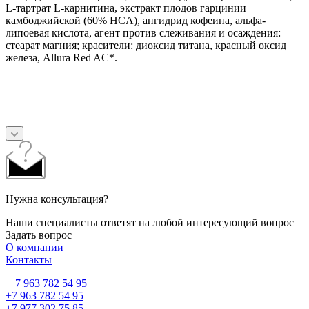
L-тартрат L-карнитина, экстракт плодов гарцинии
камбоджийской (60% HCA), ангидрид кофеина, альфа-
липоевая кислота, агент против слеживания и осаждения:
стеарат магния; красители: диоксид титана, красный оксид
железа, Allura Red AC*.
Нужна консультация?
Наши специалисты ответят на любой интересующий вопрос
Задать вопрос
О компании
Контакты
+7 963 782 54 95
+7 963 782 54 95
+7 977 302 75 85