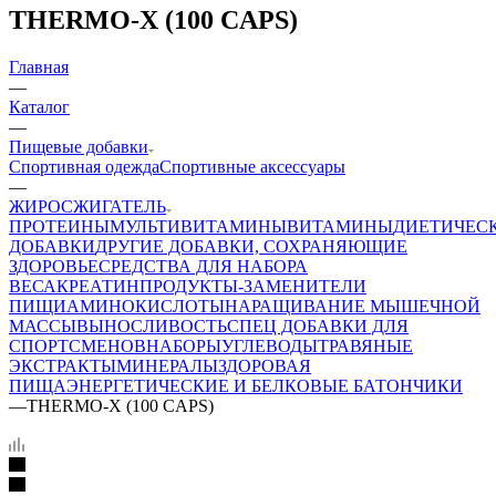
THERMO-X (100 CAPS)
Главная
—
Каталог
—
Пищевые добавки
Спортивная одежда
Спортивные аксессуары
—
ЖИРОСЖИГАТЕЛЬ
ПРОТЕИНЫ
МУЛЬТИВИТАМИНЫ
ВИТАМИНЫ
ДИЕТИЧЕС
ДОБАВКИ
ДРУГИЕ ДОБАВКИ, СОХРАНЯЮЩИЕ
ЗДОРОВЬЕ
СРЕДСТВА ДЛЯ НАБОРА
ВЕСА
КРЕАТИН
ПРОДУКТЫ-ЗАМЕНИТЕЛИ
ПИЩИ
АМИНОКИСЛОТЫ
НАРАЩИВАНИЕ МЫШЕЧНОЙ
МАССЫ
ВЫНОСЛИВОСТЬ
СПЕЦ ДОБАВКИ ДЛЯ
СПОРТСМЕНОВ
НАБОРЫ
УГЛЕВОДЫ
ТРАВЯНЫЕ
ЭКСТРАКТЫ
МИНЕРАЛЫ
ЗДОРОВАЯ
ПИЩА
ЭНЕРГЕТИЧЕСКИЕ И БЕЛКОВЫЕ БАТОНЧИКИ
—
THERMO-X (100 CAPS)